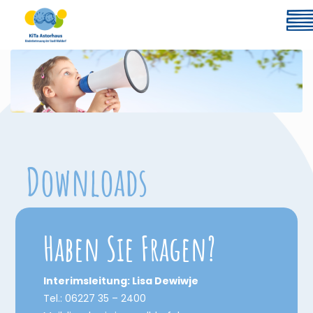
Downloads
Haben Sie Fragen?
Interimsleitung: Lisa Dewiwje
Tel.: 06227 35 – 2400